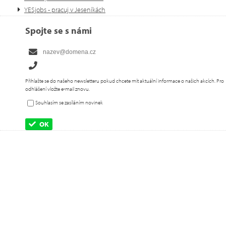
YESjobs - pracuj v Jeseníkách
Spojte se s námi
Přihlašte se do našeho newsletteru pokud chcete mít aktuální informace o našich akcích. Pro
odhlášení vložte e-mail znovu.
Souhlasím se zasíláním novinek
OK