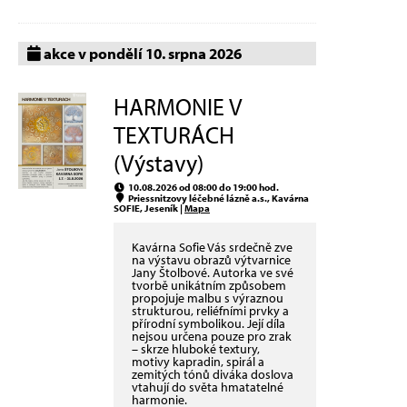
akce v pondělí 10. srpna 2026
HARMONIE V
TEXTURÁCH
(Výstavy)
10.08.2026 od 08:00 do 19:00 hod.
Priessnitzovy léčebné lázně a.s., Kavárna
SOFIE, Jeseník |
Mapa
Kavárna Sofie Vás srdečně zve
na výstavu obrazů výtvarnice
Jany Štolbové. Autorka ve své
tvorbě unikátním způsobem
propojuje malbu s výraznou
strukturou, reliéfními prvky a
přírodní symbolikou. Její díla
nejsou určena pouze pro zrak
– skrze hluboké textury,
motivy kapradin, spirál a
zemitých tónů diváka doslova
vtahují do světa hmatatelné
harmonie.