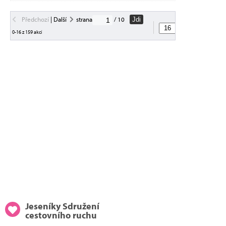
Předchozí
|
Další
strana
/ 10
Jdi
akcí na straně
0-16 z 159 akcí
Jeseníky Sdružení
cestovního ruchu