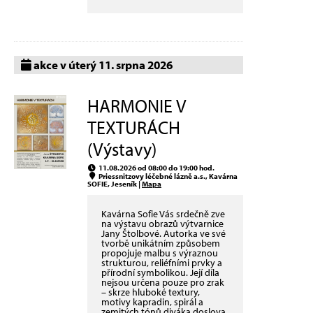
akce v úterý 11. srpna 2026
HARMONIE V
TEXTURÁCH
(Výstavy)
11.08.2026 od 08:00 do 19:00 hod.
Priessnitzovy léčebné lázně a.s., Kavárna
SOFIE, Jeseník |
Mapa
Kavárna Sofie Vás srdečně zve
na výstavu obrazů výtvarnice
Jany Štolbové. Autorka ve své
tvorbě unikátním způsobem
propojuje malbu s výraznou
strukturou, reliéfními prvky a
přírodní symbolikou. Její díla
nejsou určena pouze pro zrak
– skrze hluboké textury,
motivy kapradin, spirál a
zemitých tónů diváka doslova