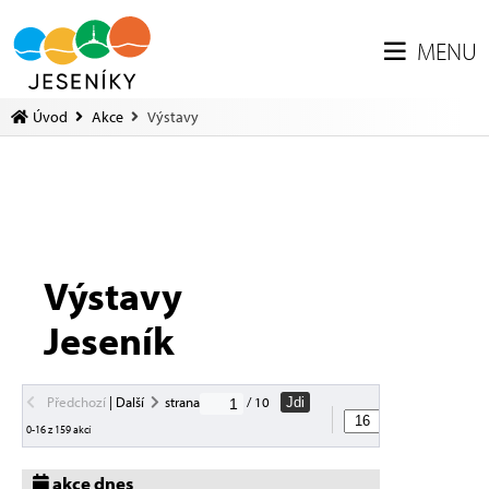
MENU
Úvod
Akce
Výstavy
Výstavy
Jeseník
Předchozí
|
Další
strana
/ 10
Jdi
akcí na straně
0-16 z 159 akcí
akce dnes