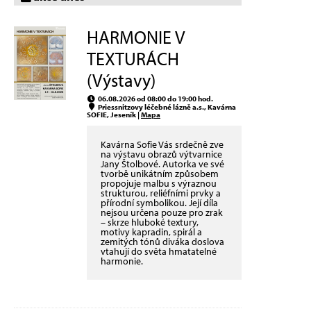
HARMONIE V
TEXTURÁCH
(Výstavy)
06.08.2026 od 08:00 do 19:00 hod.
Priessnitzovy léčebné lázně a.s., Kavárna
SOFIE, Jeseník |
Mapa
Kavárna Sofie Vás srdečně zve
na výstavu obrazů výtvarnice
Jany Štolbové. Autorka ve své
tvorbě unikátním způsobem
propojuje malbu s výraznou
strukturou, reliéfními prvky a
přírodní symbolikou. Její díla
nejsou určena pouze pro zrak
– skrze hluboké textury,
motivy kapradin, spirál a
zemitých tónů diváka doslova
vtahují do světa hmatatelné
harmonie.