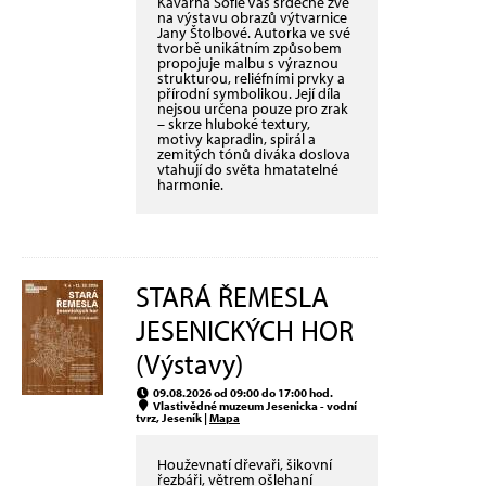
Kavárna Sofie Vás srdečně zve
na výstavu obrazů výtvarnice
Jany Štolbové. Autorka ve své
tvorbě unikátním způsobem
propojuje malbu s výraznou
strukturou, reliéfními prvky a
přírodní symbolikou. Její díla
nejsou určena pouze pro zrak
– skrze hluboké textury,
motivy kapradin, spirál a
zemitých tónů diváka doslova
vtahují do světa hmatatelné
harmonie.
STARÁ ŘEMESLA
JESENICKÝCH HOR
(Výstavy)
09.08.2026 od 09:00 do 17:00 hod.
Vlastivědné muzeum Jesenicka - vodní
tvrz, Jeseník |
Mapa
Houževnatí dřevaři, šikovní
řezbáři, větrem ošlehaní