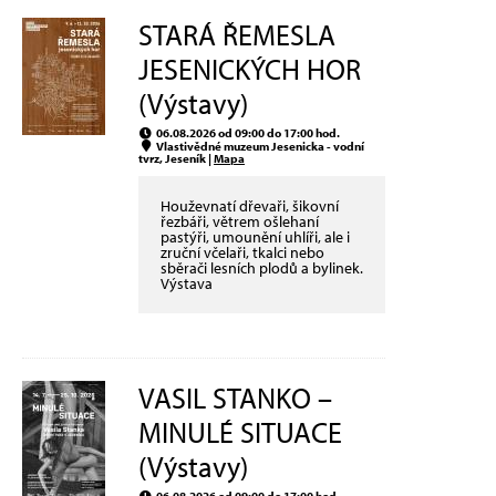
STARÁ ŘEMESLA
JESENICKÝCH HOR
(Výstavy)
06.08.2026 od 09:00 do 17:00 hod.
Vlastivědné muzeum Jesenicka - vodní
tvrz, Jeseník |
Mapa
Houževnatí dřevaři, šikovní
řezbáři, větrem ošlehaní
pastýři, umounění uhlíři, ale i
zruční včelaři, tkalci nebo
sběrači lesních plodů a bylinek.
Výstava
VASIL STANKO –
MINULÉ SITUACE
(Výstavy)
06.08.2026 od 09:00 do 17:00 hod.