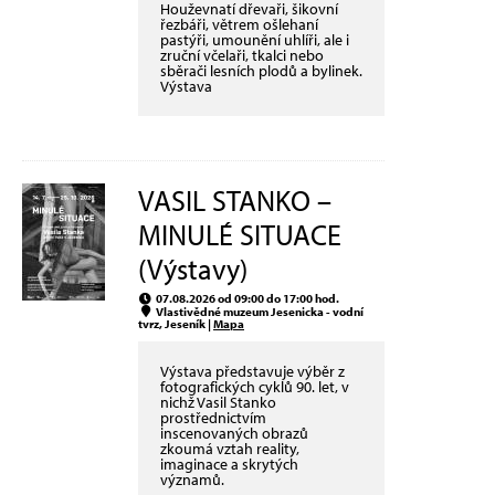
Houževnatí dřevaři, šikovní
řezbáři, větrem ošlehaní
pastýři, umounění uhlíři, ale i
zruční včelaři, tkalci nebo
sběrači lesních plodů a bylinek.
Výstava
VASIL STANKO –
MINULÉ SITUACE
(Výstavy)
07.08.2026 od 09:00 do 17:00 hod.
Vlastivědné muzeum Jesenicka - vodní
tvrz, Jeseník |
Mapa
Výstava představuje výběr z
fotografických cyklů 90. let, v
nichž Vasil Stanko
prostřednictvím
inscenovaných obrazů
zkoumá vztah reality,
imaginace a skrytých
významů.