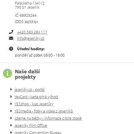
Palackého 1341/2
790 01 Jeseník
IČ: 68923244
IDDS: aq3ikqx
+420 583 283 117
info@jeseniky.cz
Úřední hodiny:
pondělí až pátek 08:00 - 16:00
Naše další
projekty
jeseniky.cz - portál
YesCard - karta plná výhod
YESshop - kup Jeseníky
YESmedia - fotky a videa z Jeseníků
Jdeme na běžky - informace o bíle stopě
Jeseníky Film Office
Jeseníky Convention Bureau