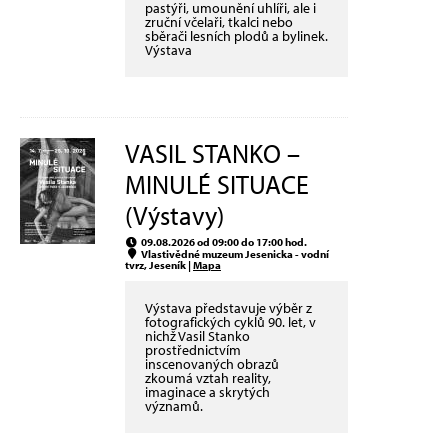
pastýři, umounění uhlíři, ale i
zruční včelaři, tkalci nebo
sběrači lesních plodů a bylinek.
Výstava
VASIL STANKO –
MINULÉ SITUACE
(Výstavy)
09.08.2026 od 09:00 do 17:00 hod.
Vlastivědné muzeum Jesenicka - vodní
tvrz, Jeseník |
Mapa
Výstava představuje výběr z
fotografických cyklů 90. let, v
nichž Vasil Stanko
prostřednictvím
inscenovaných obrazů
zkoumá vztah reality,
imaginace a skrytých
významů.