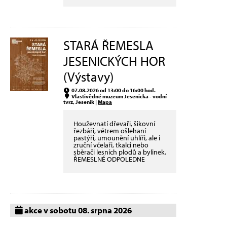
STARÁ ŘEMESLA
JESENICKÝCH HOR
(Výstavy)
07.08.2026 od 13:00 do 16:00 hod.
Vlastivědné muzeum Jesenicka - vodní
tvrz, Jeseník |
Mapa
Houževnatí dřevaři, šikovní
řezbáři, větrem ošlehaní
pastýři, umounění uhlíři, ale i
zruční včelaři, tkalci nebo
sběrači lesních plodů a bylinek.
ŘEMESLNÉ ODPOLEDNE
akce v sobotu 08. srpna 2026