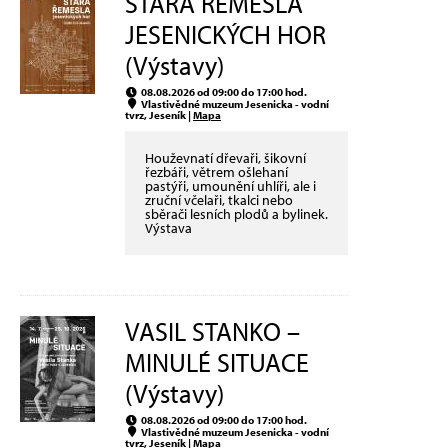
STARÁ ŘEMESLA
JESENICKÝCH HOR
(Výstavy)
08.08.2026 od 09:00 do 17:00 hod.
Vlastivědné muzeum Jesenicka - vodní
tvrz, Jeseník |
Mapa
Houževnatí dřevaři, šikovní
řezbáři, větrem ošlehaní
pastýři, umounění uhlíři, ale i
zruční včelaři, tkalci nebo
sběrači lesních plodů a bylinek.
Výstava
VASIL STANKO –
MINULÉ SITUACE
(Výstavy)
08.08.2026 od 09:00 do 17:00 hod.
Vlastivědné muzeum Jesenicka - vodní
tvrz, Jeseník |
Mapa