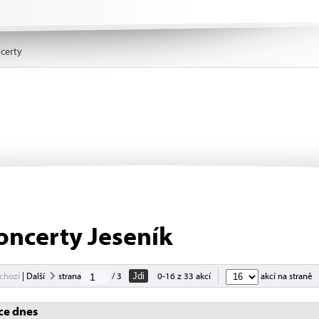
certy
oncerty Jeseník
chozí
|
Další
strana
/ 3
0-16 z 33 akcí
akcí na straně
Jdi
ce dnes