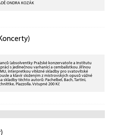
NÁDĚ ONDRA KOZÁK
oncerty)
Franců (absolventky Pražské konzervatoře a Institutu
práci s jedinečnou varhanicí a cembalistkou Jiřinou
U, interpretkou vítězné skladby pro svatovítské
usle a klavír složeným z mistrovských opusů vážné
 skladby těchto autorů: Pachelbel, Bach, Tartini,
hnittke, Piazzolla. Vstupné 200 Kč
)