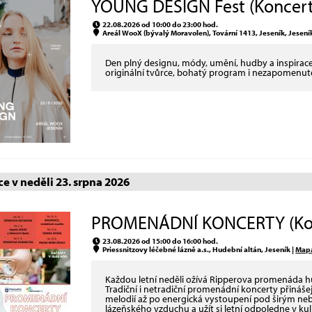
YOUNG DESIGN Fest (Koncert
22.08.2026 od 10:00 do 23:00 hod.
Areál WooX (bývalý Moravolen), Tovární 1413, Jeseník, Jesení
Den plný designu, módy, umění, hudby a inspirac
originální tvůrce, bohatý program i nezapomenut
e v neděli 23. srpna 2026
PROMENÁDNÍ KONCERTY (Ko
23.08.2026 od 15:00 do 16:00 hod.
Priessnitzovy léčebné lázně a.s., Hudební altán, Jeseník |
Map
Každou letní neděli ožívá Ripperova promenáda 
Tradiční i netradiční promenádní koncerty přináš
melodií až po energická vystoupení pod širým neb
lázeňského vzduchu a užít si letní odpoledne v 