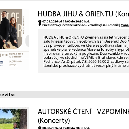
HUDBA JIHU & ORIENTU (Kon
07.08.2026 od 19:00 do 20:30 hod.
Priessnitzovy léčebné lázně a.s., Zrcadlový sál, Jeseník |
Mapa
HUDBA JIHU & ORIENTU Zveme vás na letní večer p
sálu Priessnitzových léčebných lázní Jeseník! Duo
vás provede hudbou, ve které se potkává slunný ji
španělské písně Federica Morena Torroby i hypno
inspirovaná tureckým pobřežím. Duo vzniklo v ro
pokračují ve studiích na VŠMU v Bratislavě, kde s
Pechance, ArtD. pátek 7.8. 2026 19:00 Zrcadlový sál
lázeňské procházce vychutnat večer plný krásné 
e zítra
AUTORSKÉ ČTENÍ - VZPOMÍN
(Koncerty)
08.08.2026 od 19:00 do 20:30 hod.