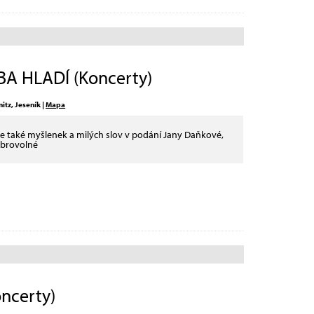
A HLADÍ (Koncerty)
itz, Jeseník |
Mapa
le také myšlenek a milých slov v podání Jany Daňkové,
dobrovolné
ncerty)