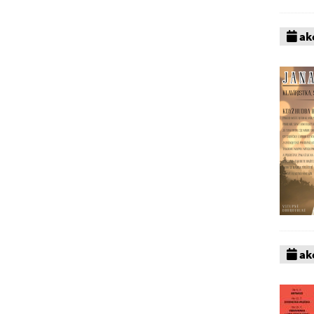
akc
akc