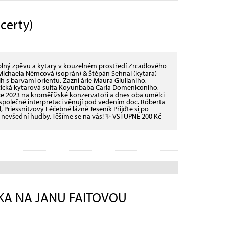
certy)
lný zpěvu a kytary v kouzelném prostředí Zrcadlového
 Michaela Němcová (soprán) & Štěpán Sehnal (kytara)
h s barvami orientu. Zazní árie Maura Giulianiho,
tická kytarová suita Koyunbaba Carla Domeniconiho,
ce 2023 na kroměřížské konzervatoři a dnes oba umělci
e společné interpretaci věnují pod vedením doc. Róberta
, Priessnitzovy Léčebné lázně Jeseník Přijďte si po
a nevšední hudby. Těšíme se na vás! ✨ VSTUPNÉ 200 Kč
KA NA JANU FAITOVOU