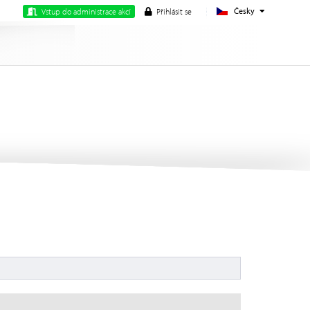
Česky
Vstup do administrace akcí
Přihlásit se