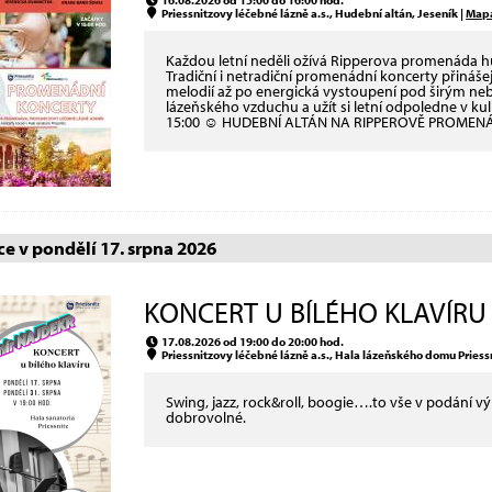
16.08.2026 od 15:00 do 16:00 hod.
Priessnitzovy léčebné lázně a.s., Hudební altán, Jeseník |
Map
Každou letní neděli ožívá Ripperova promenáda 
Tradiční i netradiční promenádní koncerty přináš
melodií až po energická vystoupení pod širým neb
lázeňského vzduchu a užít si letní odpoledne v 
15:00 ☺ HUDEBNÍ ALTÁN NA RIPPEROVĚ PROMEN
e v pondělí 17. srpna 2026
KONCERT U BÍLÉHO KLAVÍRU 
17.08.2026 od 19:00 do 20:00 hod.
Priessnitzovy léčebné lázně a.s., Hala lázeňského domu Priessn
Swing, jazz, rock&roll, boogie….to vše v podání v
dobrovolné.