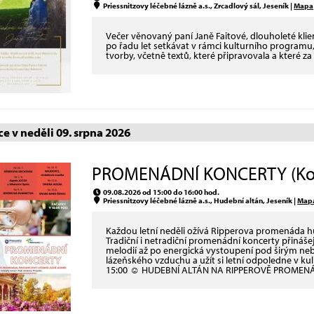
Priessnitzovy léčebné lázně a.s., Zrcadlový sál, Jeseník |
Mapa
Večer věnovaný paní Janě Faitové, dlouholeté klient
po řadu let setkávat v rámci kulturního programu, 
tvorby, včetně textů, které připravovala a které za 
e v neděli 09. srpna 2026
PROMENÁDNÍ KONCERTY (Ko
09.08.2026 od 15:00 do 16:00 hod.
Priessnitzovy léčebné lázně a.s., Hudební altán, Jeseník |
Map
Každou letní neděli ožívá Ripperova promenáda 
Tradiční i netradiční promenádní koncerty přináš
melodií až po energická vystoupení pod širým neb
lázeňského vzduchu a užít si letní odpoledne v 
15:00 ☺ HUDEBNÍ ALTÁN NA RIPPEROVĚ PROMEN