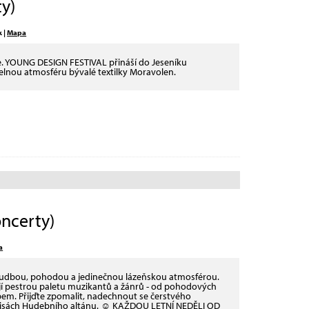
y)
k |
Mapa
e. YOUNG DESIGN FESTIVAL přináší do Jeseníku
elnou atmosféru bývalé textilky Moravolen.
ncerty)
a
hudbou, pohodou a jedinečnou lázeňskou atmosférou.
ejí pestrou paletu muzikantů a žánrů - od pohodových
em. Přijďte zpomalit, nadechnout se čerstvého
kulisách Hudebního altánu. ☺ KAŽDOU LETNÍ NEDĚLI OD