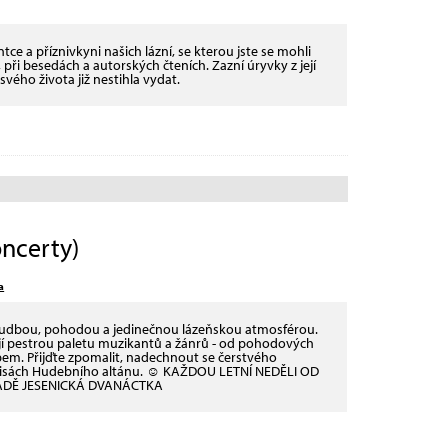
ce a příznivkyni našich lázní, se kterou jste se mohli
při besedách a autorských čteních. Zazní úryvky z její
svého života již nestihla vydat.
ncerty)
a
hudbou, pohodou a jedinečnou lázeňskou atmosférou.
ejí pestrou paletu muzikantů a žánrů - od pohodových
em. Přijďte zpomalit, nadechnout se čerstvého
kulisách Hudebního altánu. ☺ KAŽDOU LETNÍ NEDĚLI OD
ÁDĚ JESENICKÁ DVANÁCTKA