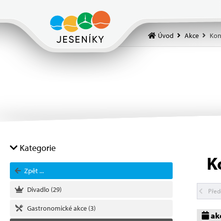
Úvod
Akce
Kon
Kategorie
K
Zpět ...
Divadlo
(29)
Před
Gastronomické akce
(3)
ak