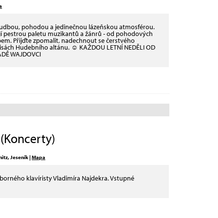
a
hudbou, pohodou a jedinečnou lázeňskou atmosférou.
ejí pestrou paletu muzikantů a žánrů - od pohodových
em. Přijďte zpomalit, nadechnout se čerstvého
kulisách Hudebního altánu. ☺ KAŽDOU LETNÍ NEDĚLI OD
ÁDĚ WAJDOVCI
(Koncerty)
itz, Jeseník |
Mapa
ýborného klavíristy Vladimíra Najdekra. Vstupné