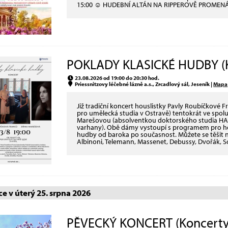
15:00 ☺ HUDEBNÍ ALTÁN NA RIPPEROVĚ PROME
POKLADY KLASICKÉ HUDBY (K
23.08.2026 od 19:00 do 20:30 hod.
Priessnitzovy léčebné lázně a.s., Zrcadlový sál, Jeseník |
Mapa
Již tradiční koncert houslistky Pavly Roubíčkové 
pro umělecká studia v Ostravě) tentokrát ve spolu
Marešovou (absolventkou doktorského studia HAM
varhany). Obě dámy vystoupí s programem pro ho
hudby od baroka po současnost. Můžete se těšit na
Albinoni, Telemann, Massenet, Debussy, Dvořák, Sc
e v úterý 25. srpna 2026
PĚVECKÝ KONCERT (Koncerty