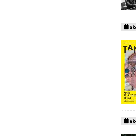
akc
akc