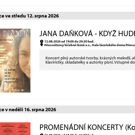
e ve středu 12. srpna 2026
JANA DAŇKOVÁ - KDYŽ HUDB
12.08.2026 od 19:00 do 20:30 hod.
Priessnitzovy léčebné lázně a.s., Hala lázeňského domu Priessn
Koncert plný autorské tvorby, krásných melodií, a
klavíristky, skladatelky a autorky písní. Vstupné 
e v neděli 16. srpna 2026
PROMENÁDNÍ KONCERTY (Ko