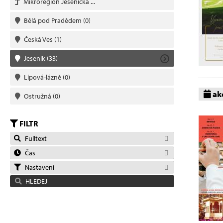
Mikroregion Jesenicka ...
Bělá pod Pradědem
(0)
Česká Ves
(1)
Jeseník
(33)
Lipová-lázně
(0)
akc
Ostružná
(0)
FILTR
Fulltext
Čas
Nastavení
HLEDEJ