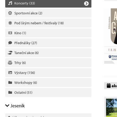
Koncerty
(33)
Sportovní akce
(2)
Pod širým nebem / festivaly
(18)
Kino
(1)
Přednášky
(27)
Taneční akce
(6)
Trhy
(6)
Výstavy
(156)
Workshopy
(6)
akc
Ostatní
(51)
Jeseník