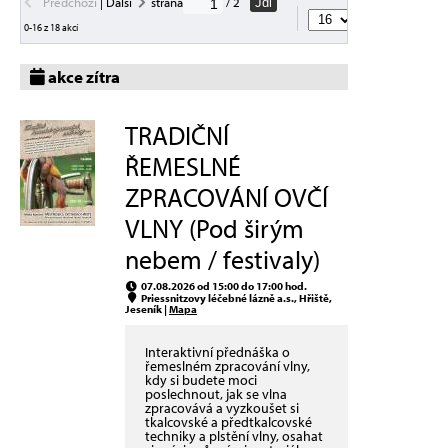
Předchozí
|
Další
strana
/ 2
Jdi
akcí na straně
0-16 z 18 akcí
akce zítra
TRADIČNÍ
ŘEMESLNÉ
ZPRACOVÁNÍ OVČÍ
VLNY (Pod širým
nebem / festivaly)
07.08.2026 od 15:00 do 17:00 hod.
Priessnitzovy léčebné lázně a.s., Hřiště,
Jeseník |
Mapa
Interaktivní přednáška o
řemeslném zpracování vlny,
kdy si budete moci
poslechnout, jak se vlna
zpracovává a vyzkoušet si
tkalcovské a předtkalcovské
techniky a plstění vlny, osahat