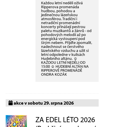
Každou letní neděli ožívá
Ripperova promenáda
hudbou, pohodou a
jedinečnou lázeňskou
atmosférou. Tradiční i
netradiční promenádní
koncerty přinášejí pestrou
paletu muzikantů a žánrů - od
pohodových melodií až po
energická vystoupení pod
širým nebem. Přijďte zpomalit,
nadechnout se čerstvého
lázeňského vzduchu a užít si
letní odpoledne v kulisách
Hudebního altánu. ☺
KAŽDOU LETNÍ NEDĚLI OD
15:00 ☺ HUDEBNÍ ALTÁN NA
RIPPEROVĚ PROMENÁDĚ
ONDRA KOZÁK
akce v sobotu 29. srpna 2026
ZA EDEL LÉTO 2026