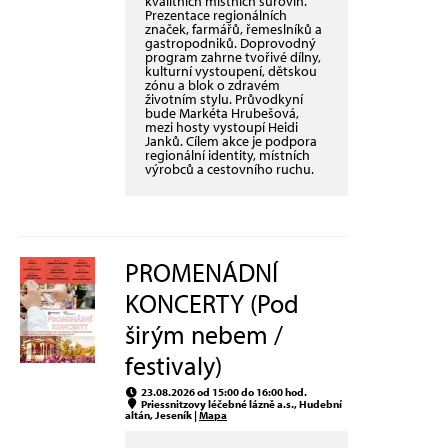
kvalitních místních surovin.
Prezentace regionálních
značek, farmářů, řemeslníků a
gastropodniků. Doprovodný
program zahrne tvořivé dílny,
kulturní vystoupení, dětskou
zónu a blok o zdravém
životním stylu. Průvodkyní
bude Markéta Hrubešová,
mezi hosty vystoupí Heidi
Janků. Cílem akce je podpora
regionální identity, místních
výrobců a cestovního ruchu.
PROMENÁDNÍ
KONCERTY (Pod
širým nebem /
festivaly)
23.08.2026 od 15:00 do 16:00 hod.
Priessnitzovy léčebné lázně a.s., Hudební
altán, Jeseník |
Mapa