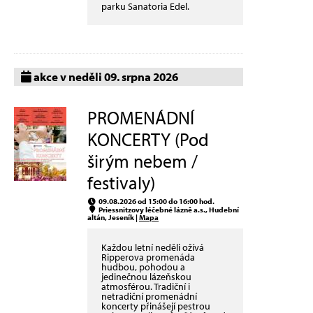
parku Sanatoria Edel.
akce v neděli 09. srpna 2026
PROMENÁDNÍ
KONCERTY (Pod
širým nebem /
festivaly)
09.08.2026 od 15:00 do 16:00 hod.
Priessnitzovy léčebné lázně a.s., Hudební
altán, Jeseník |
Mapa
Každou letní neděli ožívá
Ripperova promenáda
hudbou, pohodou a
jedinečnou lázeňskou
atmosférou. Tradiční i
netradiční promenádní
koncerty přinášejí pestrou