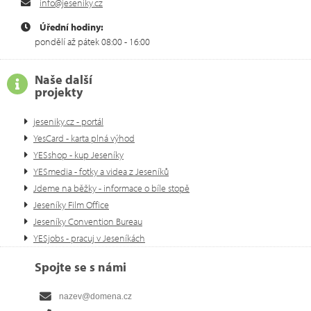
info@jeseniky.cz
Úřední hodiny:
pondělí až pátek 08:00 - 16:00
Naše další
projekty
jeseniky.cz - portál
YesCard - karta plná výhod
YESshop - kup Jeseníky
YESmedia - fotky a videa z Jeseníků
Jdeme na běžky - informace o bíle stopě
Jeseníky Film Office
Jeseníky Convention Bureau
YESjobs - pracuj v Jeseníkách
Spojte se s námi