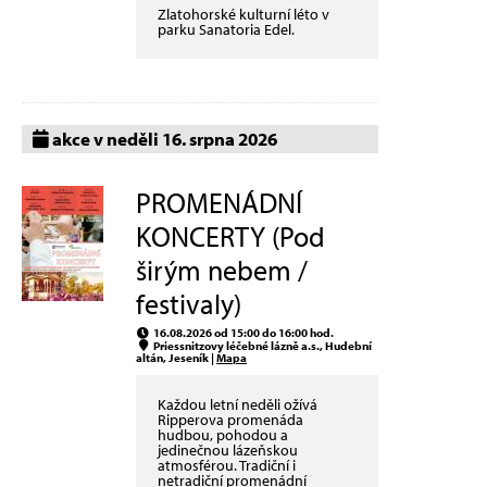
Zlatohorské kulturní léto v
parku Sanatoria Edel.
akce v neděli 16. srpna 2026
PROMENÁDNÍ
KONCERTY (Pod
širým nebem /
festivaly)
16.08.2026 od 15:00 do 16:00 hod.
Priessnitzovy léčebné lázně a.s., Hudební
altán, Jeseník |
Mapa
Každou letní neděli ožívá
Ripperova promenáda
hudbou, pohodou a
jedinečnou lázeňskou
atmosférou. Tradiční i
netradiční promenádní