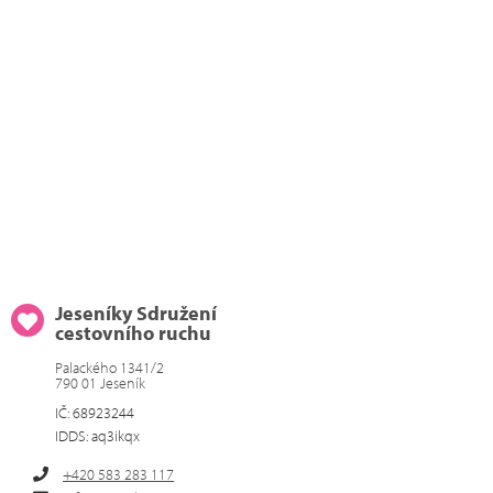
Jeseníky Sdružení
cestovního ruchu
Palackého 1341/2
790 01 Jeseník
IČ: 68923244
IDDS: aq3ikqx
+420 583 283 117