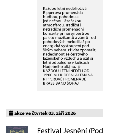
Každou letní neděli ožívá
Ripperova promenáda
hudbou, pohodou a
jedinečnou lázeňskou
atmosférou. Tradiční i
netradiční promenádní
koncerty přinášejí pestrou
paletu muzikantů a žánrů - od
pohodových melodií až po
energická vystoupení pod
širým nebem. Přijďte zpomalit,
nadechnout se čerstvého
lázeňského vzduchu a užít si
letní odpoledne v kulisách
Hudebního altánu. ☺
KAŽDOU LETNÍ NEDĚLI OD
15:00 ☺ HUDEBNÍ ALTÁN NA
RIPPEROVĚ PROMENÁDĚ
BRASS BAND ŠOHAJ
akce ve čtvrtek 03. září 2026
Festival Jesnění (Pod