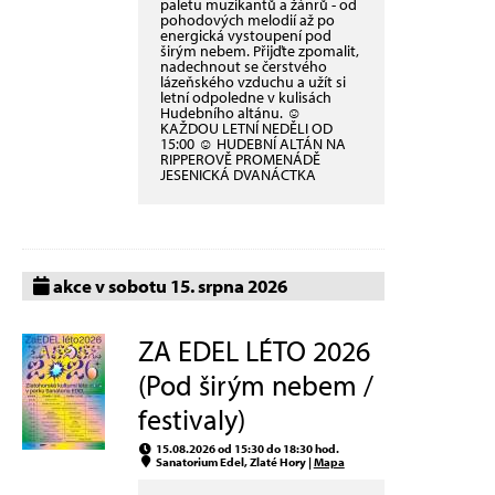
paletu muzikantů a žánrů - od
pohodových melodií až po
energická vystoupení pod
širým nebem. Přijďte zpomalit,
nadechnout se čerstvého
lázeňského vzduchu a užít si
letní odpoledne v kulisách
Hudebního altánu. ☺
KAŽDOU LETNÍ NEDĚLI OD
15:00 ☺ HUDEBNÍ ALTÁN NA
RIPPEROVĚ PROMENÁDĚ
JESENICKÁ DVANÁCTKA
akce v sobotu 15. srpna 2026
ZA EDEL LÉTO 2026
(Pod širým nebem /
festivaly)
15.08.2026 od 15:30 do 18:30 hod.
Sanatorium Edel, Zlaté Hory |
Mapa