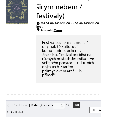
širým nebem /
festivaly)
Od 03.09.2026 14:00 do 06.09.2026 14:00
hod.
Jeseník |
Mapa
Festival Jesnění znamená 4
dny nabité kulturou i
komunitním duchem v
Jeseníku. Festival probíhá na
různých místech Jeseníku – ve
veřejném prostoru, kulturních
objektech, starém
průmyslovém areálu i v
přírodě.
Předchozí
|
Další
strana
/ 2
Jdi
akcí na straně
0-16 z 18 akcí