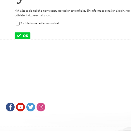
Přihlašte se do našeho newsletteru pokud chcete mít aktuální informace o našich akcích. Pro
odhlášení vložte e-mail znovu.
Souhlasím se zasíláním novinek
OK
Facebook
Youtube
Twitter
Instagram