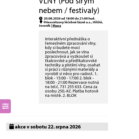
VLNY (Pod širým
nebem / festivaly)
20.08.2026 od 18:00 do 21:00 hod.
Priessnitzovy léčebné lázně a.s., Hřiště,
Jeseník |
Mapa
Interaktivní přednáška o
řemeslném zpracování vlny,
kdy si budete moci
poslechnout, jak se vlna
zpracovává a vyzkoušet si
tkalcovské a předtkalcovské
techniky a plstění vlny, osahat
si práci s různými materiály a
vyrobit si něco pro radost. 1.
blok - 15:00 - 17:00 2. blok -
18:00 - 21:00 Rezervace nutná
na tel.č. 731 255 633. Cena za
osobu 250,-Kč. Platba hotově
na místě. 2. BLOK
akce v sobotu 22. srpna 2026