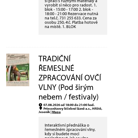
si práci s různými materiály a
vyrobit si něco pro radost. 1.
blok - 15:00 - 17:00 2. blok -
18:00 - 21:00 Rezervace nutná
na tel.č. 731 255 633. Cena za
osobu 250,-Kč. Platba hotově
na místě. 1. BLOK
TRADIČNÍ
ŘEMESLNÉ
ZPRACOVÁNÍ OVČÍ
VLNY (Pod širým
nebem / festivaly)
07.08.2026 od 18:00 do 21:00 hod.
Priessnitzovy léčebné lázně a.s., Hřiště,
Jeseník |
Mapa
Interaktivní přednáška o
řemeslném zpracování vlny,
kdy si budete moci
poslechnout, jak se vlna