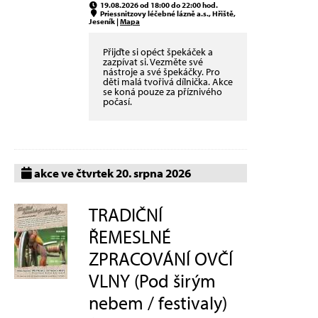
19.08.2026 od 18:00 do 22:00 hod.
Priessnitzovy léčebné lázně a.s., Hřiště,
Jeseník |
Mapa
Přijďte si opéct špekáček a
zazpívat si. Vezměte své
nástroje a své špekáčky. Pro
děti malá tvořivá dílnička. Akce
se koná pouze za příznivého
počasí.
akce ve čtvrtek 20. srpna 2026
TRADIČNÍ
ŘEMESLNÉ
ZPRACOVÁNÍ OVČÍ
VLNY (Pod širým
nebem / festivaly)