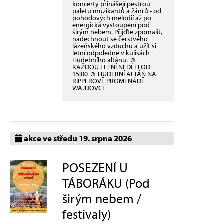
koncerty přinášejí pestrou
paletu muzikantů a žánrů - od
pohodových melodií až po
energická vystoupení pod
širým nebem. Přijďte zpomalit,
nadechnout se čerstvého
lázeňského vzduchu a užít si
letní odpoledne v kulisách
Hudebního altánu. ☺
KAŽDOU LETNÍ NEDĚLI OD
15:00 ☺ HUDEBNÍ ALTÁN NA
RIPPEROVĚ PROMENÁDĚ
WAJDOVCI
akce ve středu 19. srpna 2026
POSEZENÍ U
TÁBORÁKU (Pod
širým nebem /
festivaly)