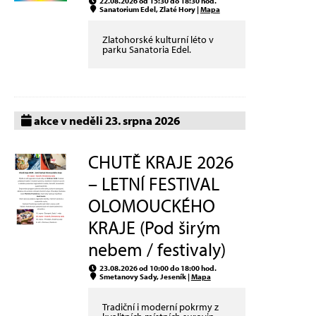
22.08.2026 od 15:30 do 18:30 hod.
Sanatorium Edel, Zlaté Hory |
Mapa
Zlatohorské kulturní léto v
parku Sanatoria Edel.
akce v neděli 23. srpna 2026
CHUTĚ KRAJE 2026
– LETNÍ FESTIVAL
OLOMOUCKÉHO
KRAJE (Pod širým
nebem / festivaly)
23.08.2026 od 10:00 do 18:00 hod.
Smetanovy Sady, Jeseník |
Mapa
Tradiční i moderní pokrmy z