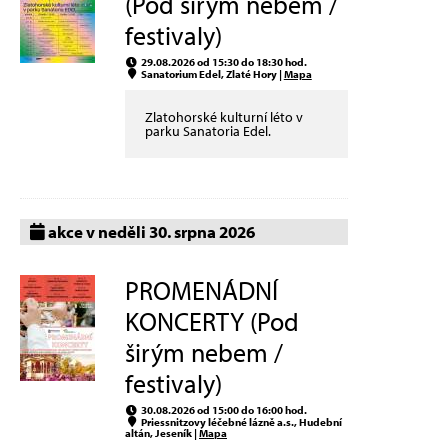
(Pod širým nebem /
festivaly)
29.08.2026 od 15:30 do 18:30 hod.
Sanatorium Edel, Zlaté Hory |
Mapa
Zlatohorské kulturní léto v
parku Sanatoria Edel.
akce v neděli 30. srpna 2026
PROMENÁDNÍ
KONCERTY (Pod
širým nebem /
festivaly)
30.08.2026 od 15:00 do 16:00 hod.
Priessnitzovy léčebné lázně a.s., Hudební
altán, Jeseník |
Mapa