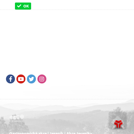
OK
Facebook
Youtube
Twitter
Instagram
Gastronomické akce | Jeseník | Akce Jeseníky