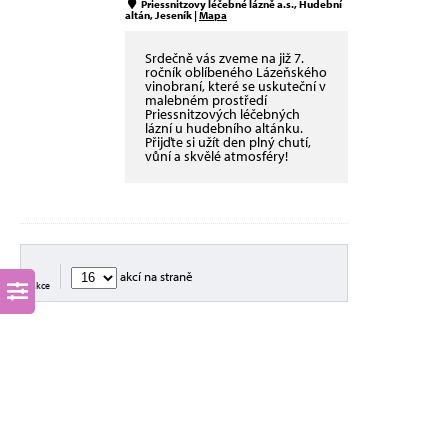
Priessnitzovy léčebné lázně a.s., Hudební
altán, Jeseník |
Mapa
Srdečně vás zveme na již 7.
ročník oblíbeného Lázeňského
vinobraní, které se uskuteční v
malebném prostředí
Priessnitzových léčebných
lázní u hudebního altánku.
Přijďte si užít den plný chutí,
vůní a skvělé atmosféry!
akcí na straně
3 akce