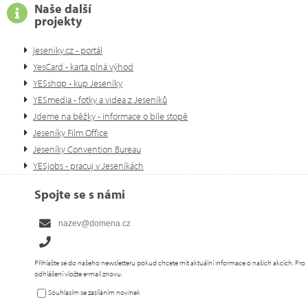
Naše další
projekty
jeseniky.cz - portál
YesCard - karta plná výhod
YESshop - kup Jeseníky
YESmedia - fotky a videa z Jeseníků
Jdeme na běžky - informace o bíle stopě
Jeseníky Film Office
Jeseníky Convention Bureau
YESjobs - pracuj v Jeseníkách
Spojte se s námi
Přihlašte se do našeho newsletteru pokud chcete mít aktuální informace o našich akcích. Pro
odhlášení vložte e-mail znovu.
Souhlasím se zasíláním novinek