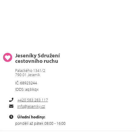
Jeseníky Sdružení
cestovního ruchu
Palackého 1341/2
790 01 Jeseník
IČ: 68923244
IDDS: aq3ikqx
+420 583 283 117
info@jeseniky.cz
Úřední hodiny:
pondělí až pátek 08:00 - 16:00