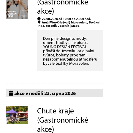
(Gastronomické
akce)
22.08.2026 od 10:00 do 23:00 hod.
Areál WooX (bývalý Moravolen), Tovární
1413, Jeseník, Jeseník |
Mapa
Den plný designu, módy,
umění, hudby a inspirace.
YOUNG DESIGN FESTIVAL
přináší do Jeseníku originální
tvůrce, bohatý program i
nezapomenutelnou atmosféru
bývalé textilky Moravolen.
akce v neděli 23. srpna 2026
Chutě kraje
(Gastronomické
akce)