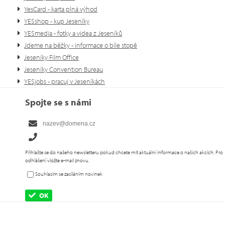
YesCard - karta plná výhod
YESshop - kup Jeseníky
YESmedia - fotky a videa z Jeseníků
Jdeme na běžky - informace o bíle stopě
Jeseníky Film Office
Jeseníky Convention Bureau
YESjobs - pracuj v Jeseníkách
Spojte se s námi
Přihlašte se do našeho newsletteru pokud chcete mít aktuální informace o našich akcích. Pro
odhlášení vložte e-mail znovu.
Souhlasím se zasíláním novinek
OK