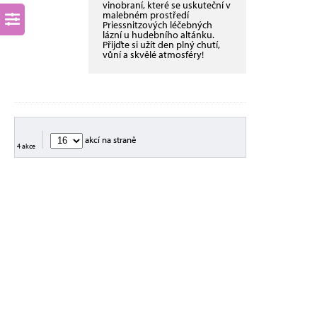
vinobraní, které se uskuteční v
malebném prostředí
Priessnitzových léčebných
lázní u hudebního altánku.
Přijďte si užít den plný chutí,
vůní a skvělé atmosféry!
akcí na straně
4 akce