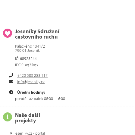
Jeseníky Sdružení
cestovního ruchu
Palackého 1341/2
790 01 Jeseník
IČ: 68923244
IDDS: aq3ikqx
+420 583 283 117
info@jeseniky.cz
Úřední hodiny:
pondělí až pátek 08:00 - 16:00
Naše další
projekty
jeseniky.cz - portál