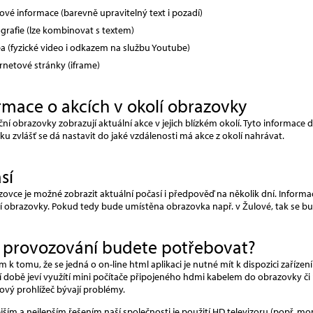
tové informace (barevně upravitelný text i pozadí)
ografie (lze kombinovat s textem)
ea (fyzické video i odkazem na službu Youtube)
ernetové stránky (iframe)
rmace o akcích v okolí obrazovky
ní obrazovky zobrazují aktuální akce v jejich blízkém okolí. Tyto informac
u zvlášť se dá nastavit do jaké vzdálenosti má akce z okolí nahrávat.
sí
ovce je možné zobrazit aktuální počasí i předpověď na několik dní. Informa
í obrazovky. Pokud tedy bude umístěna obrazovka např. v Žulové, tak se b
 provozování budete potřebovat?
 k tomu, že se jedná o on-line html aplikaci je nutné mít k dispozici zaříze
 době jeví využítí mini počítače připojeného hdmi kabelem do obrazovky či 
ový prohlížeč bývají problémy.
jším a nejlepším řešením naší společnosti je použití HD televizoru (popř. mo