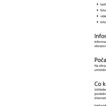
tex
fot
vid
int
Info
Informač
obrazovk
Poča
Na obraz
umístěn
Co k
Vzhledem
poslední
internet
Nejčastě