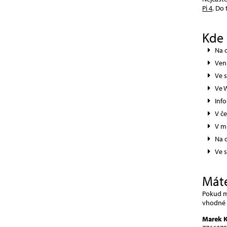
Pi 4
. Do
Kde 
Na 
Ven
Ve 
Ve 
Inf
V č
V m
Na 
Ve 
Máte
Pokud má
vhodné t
Marek 