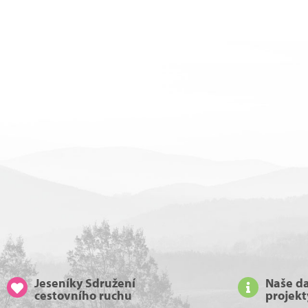
Jeseníky Sdružení
Naše da
cestovního ruchu
projekt