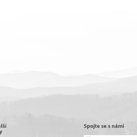
lší
Spojte se s námi
y