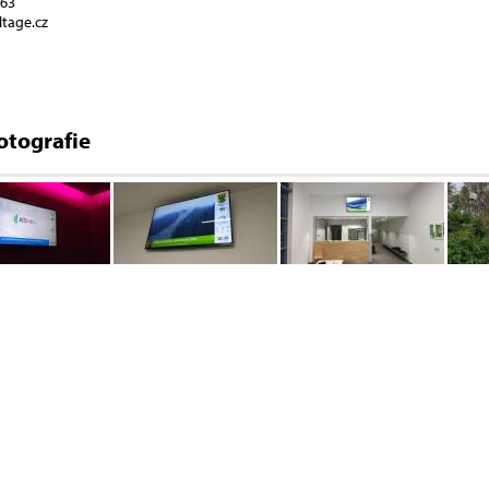
563
ltage.cz
otografie