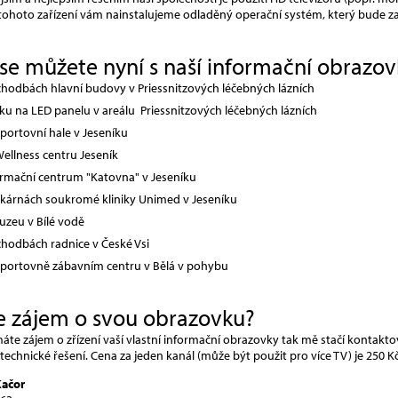
 tohoto zařízení vám nainstalujeme odladěný operační systém, který bude 
se můžete nyní s naší informační obrazov
chodbách hlavní budovy v Priessnitzových léčebných lázních
ku na LED panelu v areálu Priessnitzových léčebných lázních
sportovní hale v Jeseníku
Wellness centru Jeseník
ormační centrum "Katovna" v Jeseníku
ekárnách soukromé kliniky Unimed v Jeseníku
uzeu v Bílé vodě
chodbách radnice v České Vsi
sportovně zábavním centru v Bělá v pohybu
 zájem o svou obrazovku?
te zájem o zřízení vaší vlastní informační obrazovky tak mě stačí kontakto
echnické řešení. Cena za jeden kanál (může být použit pro více TV) je 250 K
Kačor