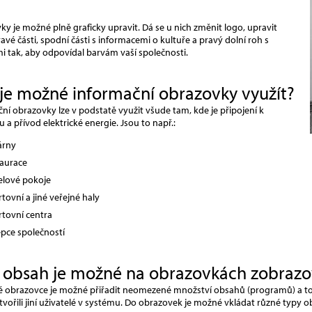
y je možné plně graficky upravit. Dá se u nich změnit logo, upravit
avé části, spodní části s informacemi o kultuře a pravý dolní roh s
i tak, aby odpovídal barvám vaší společnosti.
je možné informační obrazovky využít?
ní obrazovky lze v podstatě využit všude tam, kde je připojení k
u a přívod elektrické energie. Jsou to např.:
árny
taurace
elové pokoje
tovní a jiné veřejné haly
rtovní centra
epce společností
 obsah je možné na obrazovkách zobrazo
é obrazovce je možné přiřadit neomezené množství obsahů (programů) a to ta
tvořili jiní uživatelé v systému. Do obrazovek je možné vkládat různé typy 