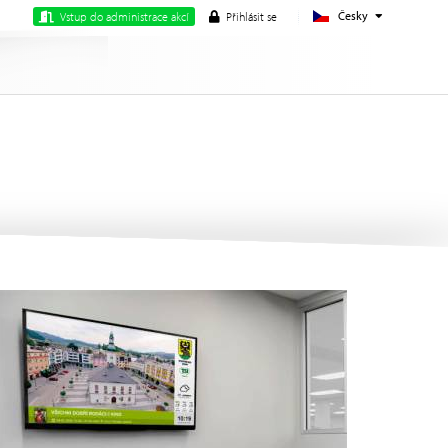
Česky
Vstup do administrace akcí
Přihlásit se