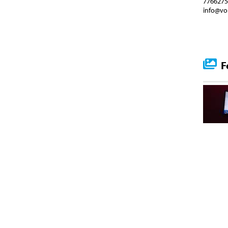
776627
info@vo
F