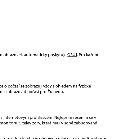
e do obrazovek automaticky poskytuje
OSUJ
. Pro každou
ce o počasí se zobrazují vždy s ohledem na fyzické
ude zobrazovat počasí pro Žulovou.
ní s internetovým prohlížečem. Nejlepším řešením se v
monitoru. S televizory, které mají v sobě zabudovaný
nitoru), do kterého je připojeno mini pc zařízení
Raspberry