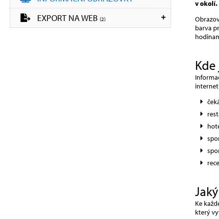
v okolí.
EXPORT NA WEB
Obrazovk
(2)
barva pr
hodinam
Kde 
Informač
internet
ček
res
hot
spor
spo
rec
Jaký
Ke každ
který vy