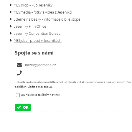
YESshop - kup Jeseníky
YESmedia - fotky a videa z Jeseníků
Jdeme na běžky - informace o bíle stopě
Jeseníky Film Office
Jeseníky Convention Bureau
YESjobs - pracuj v Jeseníkách
Spojte se s námi
Přihlašte se do našeho newsletteru pokud chcete mít aktuální informace o našich akcích. Pro
odhlášení vložte e-mail znovu.
Souhlasím se zasíláním novinek
OK