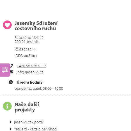
Jeseníky Sdružení
cestovního ruchu
Palackého 1341/2
790 01 Jeseník
IČ: 68923244
IDDS: aq3ikqx
+420 583 283 117
info@jeseniky.cz
Úřední hodiny:
pondělí až pátek 08:00 - 16:00
Naše další
projekty
jeseniky.cz - portál
YesCard - karta plná výhod