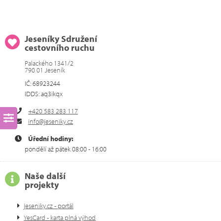
Jeseníky Sdružení
cestovního ruchu
Palackého 1341/2
790 01 Jeseník
IČ: 68923244
IDDS: aq3ikqx
+420 583 283 117
info@jeseniky.cz
Úřední hodiny:
pondělí až pátek 08:00 - 16:00
Naše další
projekty
jeseniky.cz - portál
YesCard - karta plná výhod