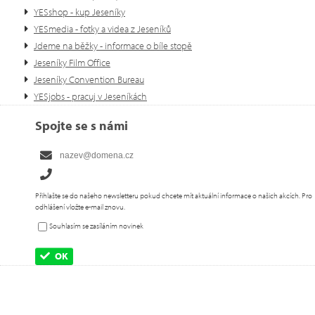
YESshop - kup Jeseníky
YESmedia - fotky a videa z Jeseníků
Jdeme na běžky - informace o bíle stopě
Jeseníky Film Office
Jeseníky Convention Bureau
YESjobs - pracuj v Jeseníkách
Spojte se s námi
Přihlašte se do našeho newsletteru pokud chcete mít aktuální informace o našich akcích. Pro
odhlášení vložte e-mail znovu.
Souhlasím se zasíláním novinek
OK