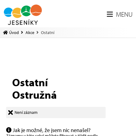
MENU
Úvod
Akce
Ostatní
Ostatní
Ostružná
Není záznam
Jak je možné, že jsem nic nenašel?
Záznamy v této sekci můžete filtrovat a třídit podle