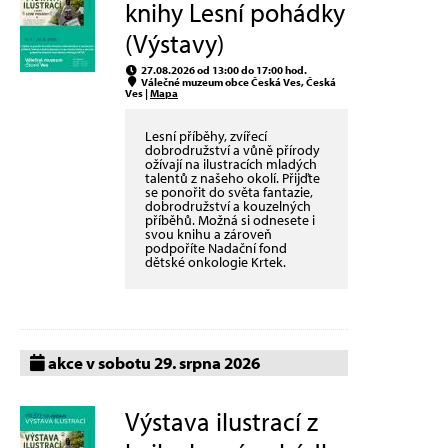
knihy Lesní pohádky
(Výstavy)
27.08.2026 od 13:00 do 17:00 hod.
Válečné muzeum obce Česká Ves, Česká
Ves |
Mapa
Lesní příběhy, zvířecí
dobrodružství a vůně přírody
ožívají na ilustracích mladých
talentů z našeho okolí. Přijďte
se ponořit do světa fantazie,
dobrodružství a kouzelných
příběhů. Možná si odnesete i
svou knihu a zároveň
podpoříte Nadační fond
dětské onkologie Krtek.
akce v sobotu 29. srpna 2026
Výstava ilustrací z