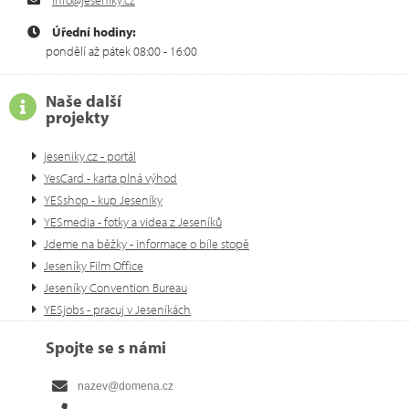
Úřední hodiny:
pondělí až pátek 08:00 - 16:00
Naše další
projekty
jeseniky.cz - portál
YesCard - karta plná výhod
YESshop - kup Jeseníky
YESmedia - fotky a videa z Jeseníků
Jdeme na běžky - informace o bíle stopě
Jeseníky Film Office
Jeseníky Convention Bureau
YESjobs - pracuj v Jeseníkách
Spojte se s námi