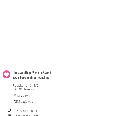
Jeseníky Sdružení
cestovního ruchu
Palackého 1341/2
790 01 Jeseník
IČ: 68923244
IDDS: aq3ikqx
+420 583 283 117
info@jeseniky.cz