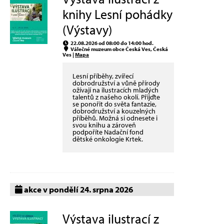
knihy Lesní pohádky
(Výstavy)
22.08.2026 od 08:00 do 14:00 hod.
Válečné muzeum obce Česká Ves, Česká
Ves |
Mapa
Lesní příběhy, zvířecí
dobrodružství a vůně přírody
ožívají na ilustracích mladých
talentů z našeho okolí. Přijďte
se ponořit do světa fantazie,
dobrodružství a kouzelných
příběhů. Možná si odnesete i
svou knihu a zároveň
podpoříte Nadační fond
dětské onkologie Krtek.
akce v pondělí 24. srpna 2026
Výstava ilustrací z