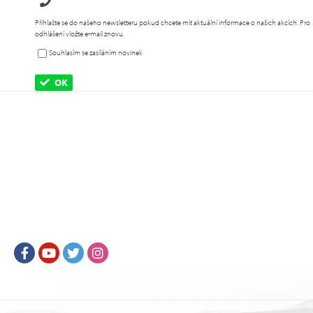
Přihlašte se do našeho newsletteru pokud chcete mít aktuální informace o našich akcích. Pro
odhlášení vložte e-mail znovu.
Souhlasím se zasíláním novinek
OK
Facebook
Youtube
Twitter
Instagram