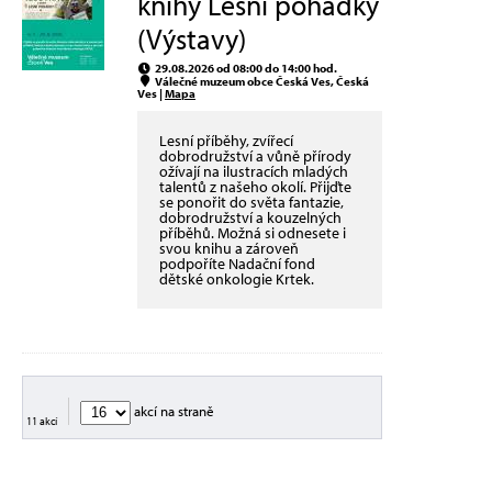
knihy Lesní pohádky
(Výstavy)
29.08.2026 od 08:00 do 14:00 hod.
Válečné muzeum obce Česká Ves, Česká
Ves |
Mapa
Lesní příběhy, zvířecí
dobrodružství a vůně přírody
ožívají na ilustracích mladých
talentů z našeho okolí. Přijďte
se ponořit do světa fantazie,
dobrodružství a kouzelných
příběhů. Možná si odnesete i
svou knihu a zároveň
podpoříte Nadační fond
dětské onkologie Krtek.
akcí na straně
11 akcí