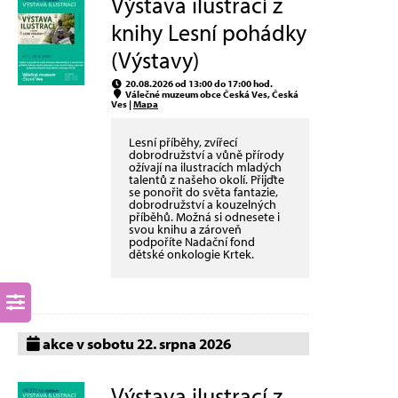
Výstava ilustrací z
knihy Lesní pohádky
(Výstavy)
20.08.2026 od 13:00 do 17:00 hod.
Válečné muzeum obce Česká Ves, Česká
Ves |
Mapa
Lesní příběhy, zvířecí
dobrodružství a vůně přírody
ožívají na ilustracích mladých
talentů z našeho okolí. Přijďte
se ponořit do světa fantazie,
dobrodružství a kouzelných
příběhů. Možná si odnesete i
svou knihu a zároveň
podpoříte Nadační fond
dětské onkologie Krtek.
akce v sobotu 22. srpna 2026
Výstava ilustrací z