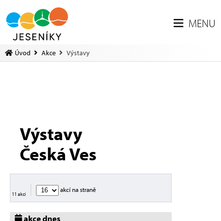
MENU
Úvod
Akce
Výstavy
Výstavy
Česká Ves
akcí na straně
11 akcí
akce dnes