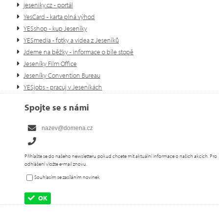
jeseniky.cz - portál
YesCard - karta plná výhod
YESshop - kup Jeseníky
YESmedia - fotky a videa z Jeseníků
Jdeme na běžky - informace o bíle stopě
Jeseníky Film Office
Jeseníky Convention Bureau
YESjobs - pracuj v Jeseníkách
Spojte se s námi
Přihlašte se do našeho newsletteru pokud chcete mít aktuální informace o našich akcích. Pro
odhlášení vložte e-mail znovu.
Souhlasím se zasíláním novinek
OK