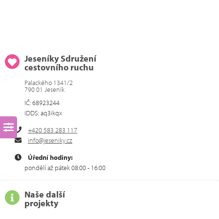
Jeseníky Sdružení
cestovního ruchu
Palackého 1341/2
790 01 Jeseník
IČ: 68923244
IDDS: aq3ikqx
+420 583 283 117
info@jeseniky.cz
Úřední hodiny:
pondělí až pátek 08:00 - 16:00
Naše další
projekty