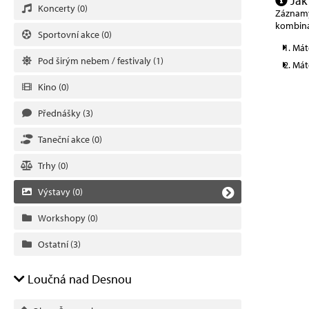
Jak
Koncerty
(0)
Záznamy 
kombina
Sportovní akce
(0)
Mát
Pod širým nebem / festivaly
(1)
Mát
Kino
(0)
Přednášky
(3)
Taneční akce
(0)
Trhy
(0)
Výstavy
(0)
Workshopy
(0)
Ostatní
(3)
Loučná nad Desnou