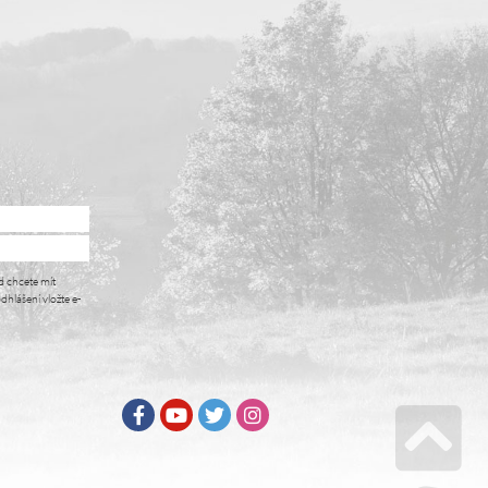
d chcete mít
dhlášení vložte e-
Facebook
Youtube
Twitter
Instagram