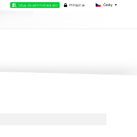
Česky
Vstup do administrace akcí
Přihlásit se