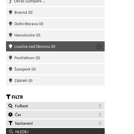
Okres Šumperk ...
Branná
(0)
Dolní Morava
(0)
Hanušovice
(0)
Loučná nad Desnou
(0)
Postřelmov
(0)
Šumperk
(0)
Zábřeh
(0)
FILTR
Fulltext
Čas
Nastavení
HLEDEJ