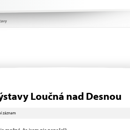
tavy
ýstavy Loučná nad Desnou
í záznam