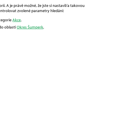
ií. A je právě možné, že jste si nastavil/a takovou
ntrolovat zvolené parametry hledání:
ategorie
Akce
.
do oblasti
Okres Šumperk
.