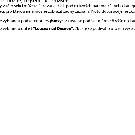
 je možné, že jsem nic nenašel?
v této sekci můžete filtrovat a třídit podle různých parametrů, nebo kategor
ci, pro kterou není možné zobrazit žádný záznam. Proto doporučujeme zko
e vybranou podkategorii
"Výstavy"
. Zkuste se podívat o úroveň výše do k
e vybranou oblast
"Loučná nad Desnou"
. Zkuste se podívat o úroveň výše 