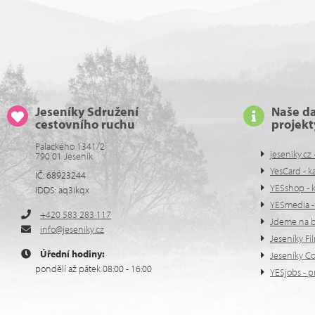
Jeseníky Sdružení
Naše da
cestovního ruchu
projekt
Palackého 1341/2
jeseniky.cz 
790 01 Jeseník
YesCard - k
IČ: 68923244
YESshop - 
IDDS: aq3ikqx
YESmedia - 
+420 583 283 117
Jdeme na bě
info@jeseniky.cz
Jeseníky Fi
Úřední hodiny:
Jeseníky C
pondělí až pátek 08:00 - 16:00
YESjobs - p