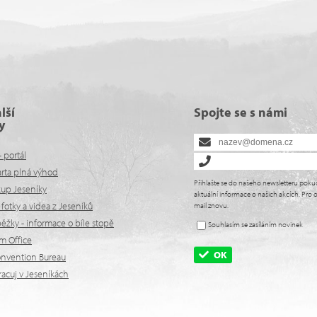
lší
Spojte se s námi
y
- portál
arta plná výhod
Přihlašte se do našeho newsletteru poku
kup Jeseníky
aktuální informace o našich akcích. Pro o
fotky a videa z Jeseníků
mail znovu.
žky - informace o bíle stopě
Souhlasím se zasíláním novinek
lm Office
OK
onvention Bureau
racuj v Jeseníkách