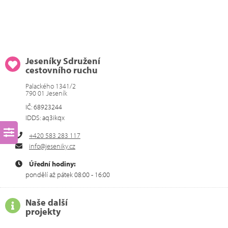
Jeseníky Sdružení
cestovního ruchu
Palackého 1341/2
790 01 Jeseník
IČ: 68923244
IDDS: aq3ikqx
+420 583 283 117
info@jeseniky.cz
Úřední hodiny:
pondělí až pátek 08:00 - 16:00
Naše další
projekty