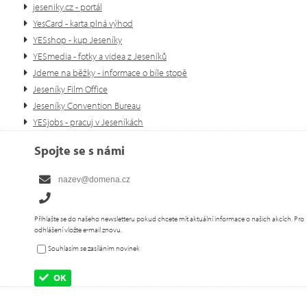
jeseniky.cz - portál
YesCard - karta plná výhod
YESshop - kup Jeseníky
YESmedia - fotky a videa z Jeseníků
Jdeme na běžky - informace o bíle stopě
Jeseníky Film Office
Jeseníky Convention Bureau
YESjobs - pracuj v Jeseníkách
Spojte se s námi
Přihlašte se do našeho newsletteru pokud chcete mít aktuální informace o našich akcích. Pro
odhlášení vložte e-mail znovu.
Souhlasím se zasíláním novinek
OK