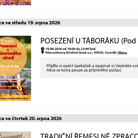
e ve středu 19. srpna 2026
POSEZENÍ U TÁBORÁKU (Pod š
19.08.2026 od 18:00 do 22:00 hod.
Priessnitzovy léčebné lázně a.s., Hřiště, Jeseník |
Mapa
Přijďte si opéct špekáček a zazpívat si. Vezměte své
Akce se koná pouze za příznivého počasí.
e ve čtvrtek 20. srpna 2026
TRADIČNÍ ŘEMESLNÉ ZPRACOV