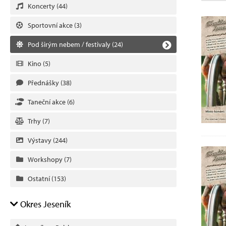
Koncerty
(44)
Sportovní akce
(3)
Pod širým nebem / festivaly
(24)
Kino
(5)
Přednášky
(38)
Taneční akce
(6)
Trhy
(7)
Výstavy
(244)
Workshopy
(7)
Ostatní
(153)
Okres Jeseník