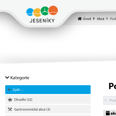
Úvod
Akce
Pod
Kategorie
P
Zpět ...
Divadlo
(32)
Před
Gastronomické akce
(3)
ak