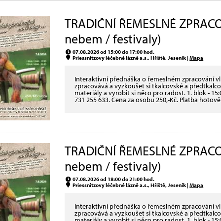
TRADIČNÍ ŘEMESLNÉ ZPRACOV
nebem / festivaly)
07.08.2026 od 15:00 do 17:00 hod.
Priessnitzovy léčebné lázně a.s., Hřiště, Jeseník |
Mapa
Interaktivní přednáška o řemeslném zpracování vln
zpracovává a vyzkoušet si tkalcovské a předtkalcov
materiály a vyrobit si něco pro radost. 1. blok - 15:
731 255 633. Cena za osobu 250,-Kč. Platba hotově
TRADIČNÍ ŘEMESLNÉ ZPRACOV
nebem / festivaly)
07.08.2026 od 18:00 do 21:00 hod.
Priessnitzovy léčebné lázně a.s., Hřiště, Jeseník |
Mapa
Interaktivní přednáška o řemeslném zpracování vln
zpracovává a vyzkoušet si tkalcovské a předtkalcov
materiály a vyrobit si něco pro radost. 1. blok - 15: