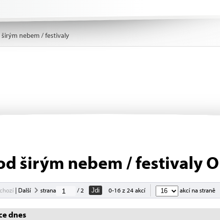
 širým nebem / festivaly
od širým nebem / festivaly O
chozí
|
Další
strana
/ 2
0-16 z 24 akcí
akcí na straně
Jdi
ce dnes