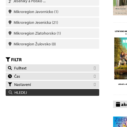
Jeseníky a Polsko ...
Mikroregion Javornicko
(1)
Mikroregion Jesenicka
(21)
Mikroregion Zlatohorsko
(1)
Mikroregion Žulovsko
(0)
FILTR
Fulltext
Čas
Nastavení
HLEDEJ
akc