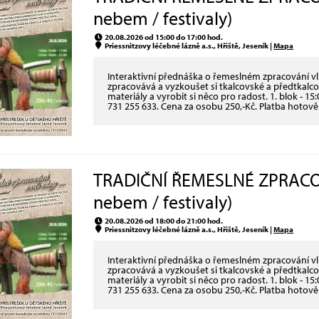
nebem / festivaly)
20.08.2026 od 15:00 do 17:00 hod.
Priessnitzovy léčebné lázně a.s., Hřiště, Jeseník |
Mapa
Interaktivní přednáška o řemeslném zpracování vln
zpracovává a vyzkoušet si tkalcovské a předtkalcov
materiály a vyrobit si něco pro radost. 1. blok - 15:
731 255 633. Cena za osobu 250,-Kč. Platba hotově
TRADIČNÍ ŘEMESLNÉ ZPRACOV
nebem / festivaly)
20.08.2026 od 18:00 do 21:00 hod.
Priessnitzovy léčebné lázně a.s., Hřiště, Jeseník |
Mapa
Interaktivní přednáška o řemeslném zpracování vln
zpracovává a vyzkoušet si tkalcovské a předtkalcov
materiály a vyrobit si něco pro radost. 1. blok - 15:
731 255 633. Cena za osobu 250,-Kč. Platba hotově