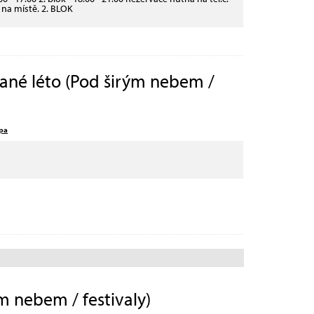
 na místě. 2. BLOK
kané léto (Pod širým nebem /
pa
m nebem / festivaly)