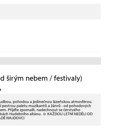
širým nebem / festivaly)
a
hudbou, pohodou a jedinečnou lázeňskou atmosférou.
ejí pestrou paletu muzikantů a žánrů - od pohodových
em. Přijďte zpomalit, nadechnout se čerstvého
kulisách Hudebního altánu. ☺ KAŽDOU LETNÍ NEDĚLI OD
ÁDĚ WAJDOVCI