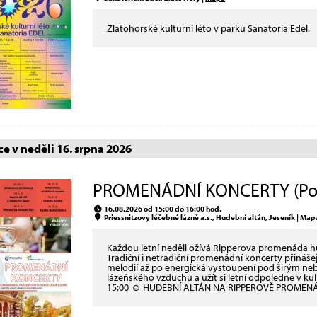
Zlatohorské kulturní léto v parku Sanatoria Edel.
e v neděli 16. srpna 2026
PROMENÁDNÍ KONCERTY (Pod 
16.08.2026 od 15:00 do 16:00 hod.
Priessnitzovy léčebné lázně a.s., Hudební altán, Jeseník |
Map
Každou letní neděli ožívá Ripperova promenáda 
Tradiční i netradiční promenádní koncerty přináš
melodií až po energická vystoupení pod širým neb
lázeňského vzduchu a užít si letní odpoledne v 
15:00 ☺ HUDEBNÍ ALTÁN NA RIPPEROVĚ PROMEN