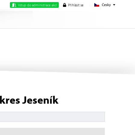
Česky
Vstup do administrace akcí
Přihlásit se
kres Jeseník