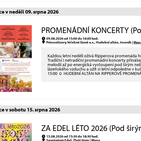
e v neděli 09. srpna 2026
PROMENÁDNÍ KONCERTY (Pod 
09.08.2026 od 15:00 do 16:00 hod.
Priessnitzovy léčebné lázně a.s., Hudební altán, Jeseník |
Map
Každou letní neděli ožívá Ripperova promenáda 
Tradiční i netradiční promenádní koncerty přináš
melodií až po energická vystoupení pod širým neb
lázeňského vzduchu a užít si letní odpoledne v 
15:00 ☺ HUDEBNÍ ALTÁN NA RIPPEROVĚ PROMEN
e v sobotu 15. srpna 2026
ZA EDEL LÉTO 2026 (Pod širý
15.08.2026 od 15:30 do 18:30 hod.
Sanatorium Edel, Zlaté Hory |
Mapa