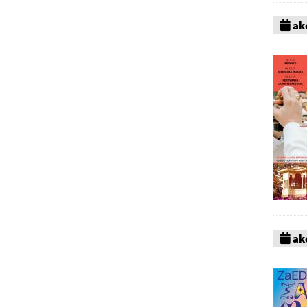
akc
akc