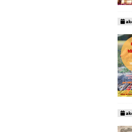
akc
akc