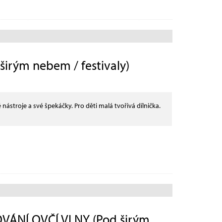
irým nebem / festivaly)
 nástroje a své špekáčky. Pro děti malá tvořivá dílnička.
ÁNÍ OVČÍ VLNY (Pod širým