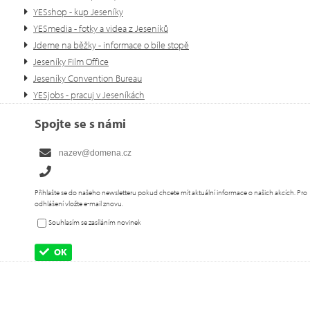
YESshop - kup Jeseníky
YESmedia - fotky a videa z Jeseníků
Jdeme na běžky - informace o bíle stopě
Jeseníky Film Office
Jeseníky Convention Bureau
YESjobs - pracuj v Jeseníkách
Spojte se s námi
Přihlašte se do našeho newsletteru pokud chcete mít aktuální informace o našich akcích. Pro
odhlášení vložte e-mail znovu.
Souhlasím se zasíláním novinek
OK