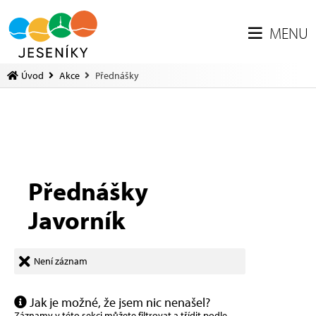
MENU
Úvod
Akce
Přednášky
Přednášky
Javorník
Není záznam
Jak je možné, že jsem nic nenašel?
Záznamy v této sekci můžete filtrovat a třídit podle