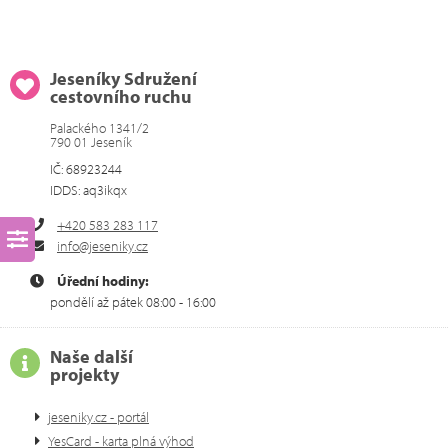
Jeseníky Sdružení
cestovního ruchu
Palackého 1341/2
790 01 Jeseník
IČ: 68923244
IDDS: aq3ikqx
+420 583 283 117
info@jeseniky.cz
Úřední hodiny:
pondělí až pátek 08:00 - 16:00
Naše další
projekty
jeseniky.cz - portál
YesCard - karta plná výhod