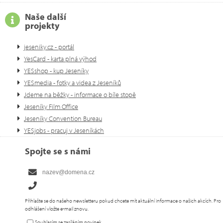
Naše další
projekty
jeseniky.cz - portál
YesCard - karta plná výhod
YESshop - kup Jeseníky
YESmedia - fotky a videa z Jeseníků
Jdeme na běžky - informace o bíle stopě
Jeseníky Film Office
Jeseníky Convention Bureau
YESjobs - pracuj v Jeseníkách
Spojte se s námi
Přihlašte se do našeho newsletteru pokud chcete mít aktuální informace o našich akcích. Pro
odhlášení vložte e-mail znovu.
Souhlasím se zasíláním novinek