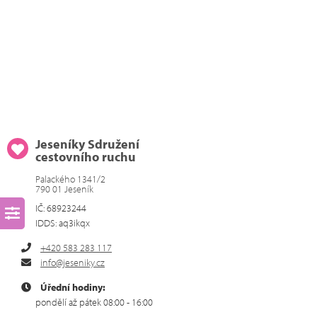
Jeseníky Sdružení
cestovního ruchu
Palackého 1341/2
790 01 Jeseník
IČ: 68923244
IDDS: aq3ikqx
+420 583 283 117
info@jeseniky.cz
Úřední hodiny:
pondělí až pátek 08:00 - 16:00