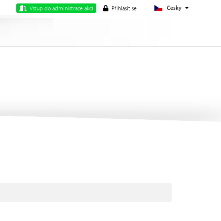
Česky
Vstup do administrace akcí
Přihlásit se