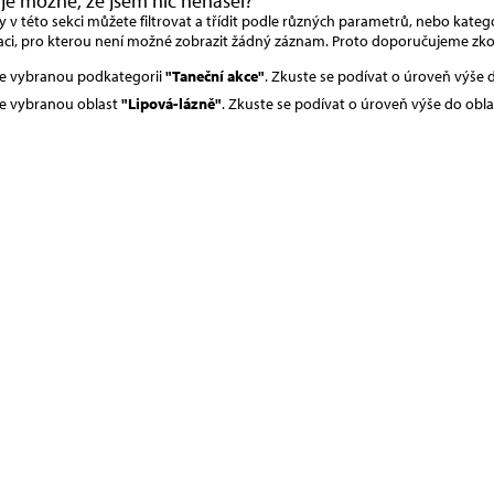
 je možné, že jsem nic nenašel?
v této sekci můžete filtrovat a třídit podle různých parametrů, nebo kategor
ci, pro kterou není možné zobrazit žádný záznam. Proto doporučujeme zko
e vybranou podkategorii
"Taneční akce"
. Zkuste se podívat o úroveň výše
e vybranou oblast
"Lipová-lázně"
. Zkuste se podívat o úroveň výše do obla