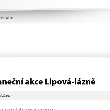
eční akce
aneční akce Lipová-lázně
í záznam