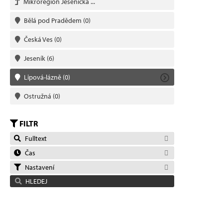
Mikroregion Jesenicka ...
Bělá pod Pradědem
(0)
Česká Ves
(0)
Jeseník
(6)
Lipová-lázně
(0)
Ostružná
(0)
FILTR
Fulltext
Čas
Nastavení
HLEDEJ