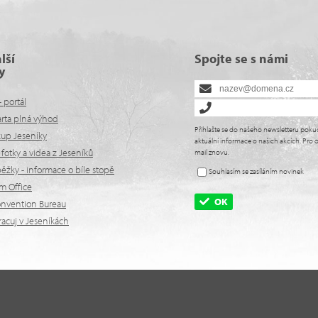
lší
Spojte se s námi
y
- portál
arta plná výhod
Přihlašte se do našeho newsletteru poku
kup Jeseníky
aktuální informace o našich akcích. Pro o
fotky a videa z Jeseníků
mail znovu.
žky - informace o bíle stopě
Souhlasím se zasíláním novinek
lm Office
OK
onvention Bureau
racuj v Jeseníkách