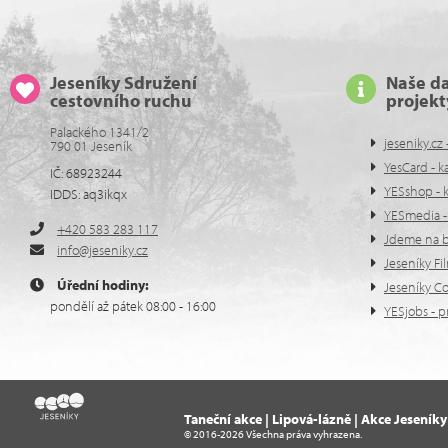
Jeseníky Sdružení
Naše da
cestovního ruchu
projekt
Palackého 1341/2
jeseniky.cz 
790 01 Jeseník
YesCard - k
IČ: 68923244
YESshop - 
IDDS: aq3ikqx
YESmedia - 
+420 583 283 117
Jdeme na bě
info@jeseniky.cz
Jeseníky Fi
Úřední hodiny:
Jeseníky C
pondělí až pátek 08:00 - 16:00
YESjobs - p
Taneční akce | Lipová-lázně | Akce Jeseníky
© 2016-2026 Všechna práva vyhrazena.