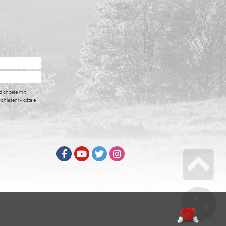
d chcete mít
dhlášení vložte e-
Facebook
Youtube
Twitter
Instagram