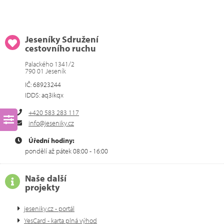
Jeseníky Sdružení
cestovního ruchu
Palackého 1341/2
790 01 Jeseník
IČ: 68923244
IDDS: aq3ikqx
+420 583 283 117
info@jeseniky.cz
Úřední hodiny:
pondělí až pátek 08:00 - 16:00
Naše další
projekty
jeseniky.cz - portál
YesCard - karta plná výhod