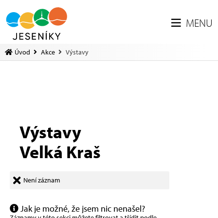
MENU
Úvod
Akce
Výstavy
Výstavy
Velká Kraš
Není záznam
Jak je možné, že jsem nic nenašel?
Záznamy v této sekci můžete filtrovat a třídit podle