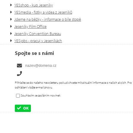
YESshop - kup Jeseníky
YESmedia - fotky a videa z Jeseníků
Jdeme na běžky - informace o bíle stopě
Jeseníky Film Office
Jeseníky Convention Bureau
YESjobs - pracuj v Jeseníkách
Spojte se s námi
Přihlašte se do našeho newsletteru pokud chcete mít aktuální informace o našich akcích. Pro
odhlášení vložte e-mail znovu.
Souhlasím se zasíláním novinek
OK