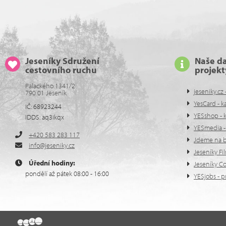
Jeseníky Sdružení
Naše da
cestovního ruchu
projekt
Palackého 1341/2
jeseniky.cz 
790 01 Jeseník
YesCard - k
IČ: 68923244
YESshop - 
IDDS: aq3ikqx
YESmedia - 
+420 583 283 117
Jdeme na bě
info@jeseniky.cz
Jeseníky Fi
Úřední hodiny:
Jeseníky C
pondělí až pátek 08:00 - 16:00
YESjobs - p