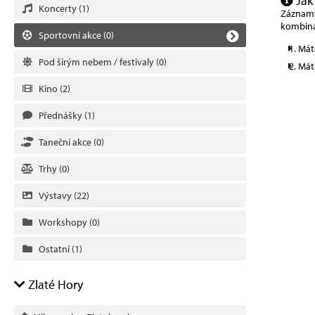
Jak
Koncerty
(1)
Záznamy 
kombina
Sportovní akce
(0)
Mát
Pod širým nebem / festivaly
(0)
Mát
Kino
(2)
Přednášky
(1)
Taneční akce
(0)
Trhy
(0)
Výstavy
(22)
Workshopy
(0)
Ostatní
(1)
Zlaté Hory