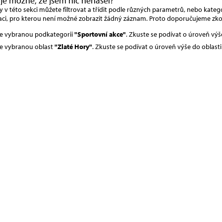
 je možné, že jsem nic nenašel?
v této sekci můžete filtrovat a třídit podle různých parametrů, nebo kategor
ci, pro kterou není možné zobrazit žádný záznam. Proto doporučujeme zko
e vybranou podkategorii
"Sportovní akce"
. Zkuste se podívat o úroveň vý
e vybranou oblast
"Zlaté Hory"
. Zkuste se podívat o úroveň výše do oblast