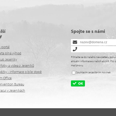
lší
Spojte se s námi
y
- portál
arta plná výhod
Přihlašte se do našeho newsletteru poku
kup Jeseníky
aktuální informace o našich akcích. Pro o
fotky a videa z Jeseníků
mail znovu.
žky - informace o bíle stopě
Souhlasím se zasíláním novinek
lm Office
OK
onvention Bureau
racuj v Jeseníkách