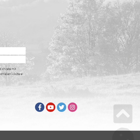
d chcete mít
dhlášení vložte e-
Facebook
Youtube
Twitter
Instagram