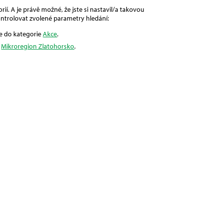
ií. A je právě možné, že jste si nastavil/a takovou
ntrolovat zvolené parametry hledání:
še do kategorie
Akce
.
i
Mikroregion Zlatohorsko
.