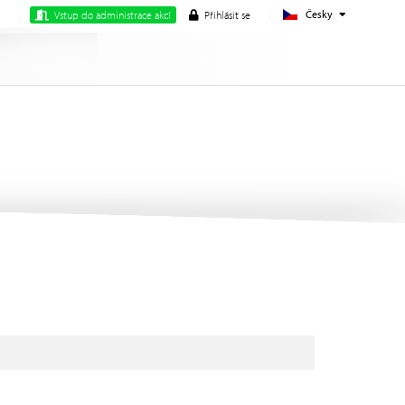
Česky
Vstup do administrace akcí
Přihlásit se