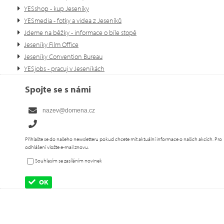
YESshop - kup Jeseníky
YESmedia - fotky a videa z Jeseníků
Jdeme na běžky - informace o bíle stopě
Jeseníky Film Office
Jeseníky Convention Bureau
YESjobs - pracuj v Jeseníkách
Spojte se s námi
Přihlašte se do našeho newsletteru pokud chcete mít aktuální informace o našich akcích. Pro
odhlášení vložte e-mail znovu.
Souhlasím se zasíláním novinek
OK