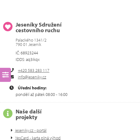
Jeseníky Sdružení
cestovního ruchu
Palackého 1341/2
790 01 Jeseník
IČ: 68923244
IDDS: aq3ikqx
+420 583 283 117
info@jeseniky.cz
Úřední hodiny:
pondělí až pátek 08:00 - 16:00
Naše další
projekty
jeseniky.cz - portál
YesCard - karta plná výhod