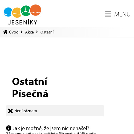
MENU
Úvod
Akce
Ostatní
Ostatní
Písečná
Není záznam
Jak je možné, že jsem nic nenašel?
Záznamy v této sekci můžete filtrovat a třídit podle