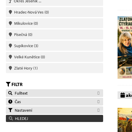
Okres Jeseník ...
Hradec-Nová Ves
(0)
Mikulovice
(0)
Písečná
(0)
Supíkovice
(3)
Velké Kunětice
(0)
Zlaté Hory
(1)
FILTR
Fulltext
akc
Čas
Nastavení
HLEDEJ