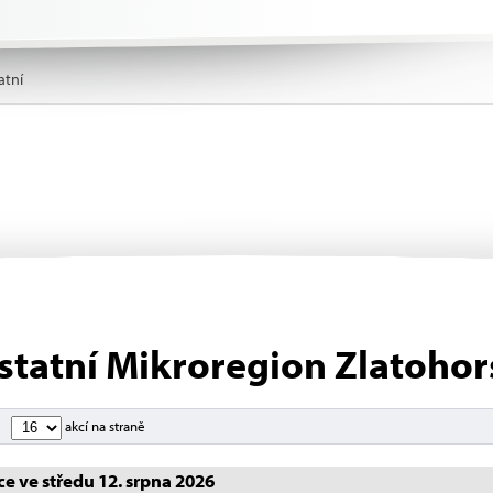
atní
statní Mikroregion Zlatoho
akcí na straně
e ve středu 12. srpna 2026