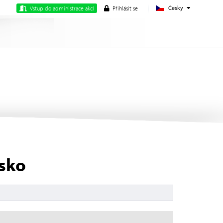
Česky
Vstup do administrace akcí
Přihlásit se
rsko