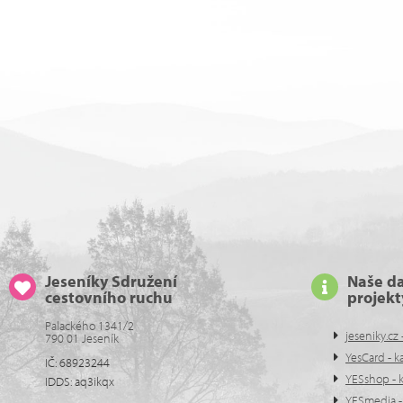
Jeseníky Sdružení
Naše da
cestovního ruchu
projekt
Palackého 1341/2
jeseniky.cz 
790 01 Jeseník
YesCard - k
IČ: 68923244
YESshop - 
IDDS: aq3ikqx
YESmedia - 