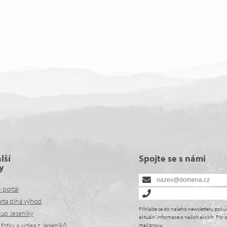
lší
Spojte se s námi
y
- portál
arta plná výhod
Přihlašte se do našeho newsletteru poku
kup Jeseníky
aktuální informace o našich akcích. Pro o
fotky a videa z Jeseníků
mail znovu.