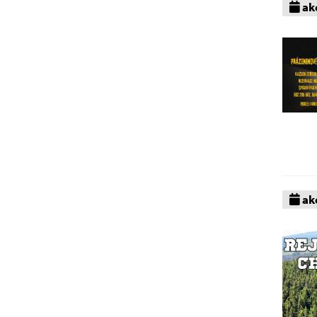
akc
akc