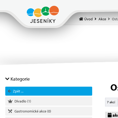
Úvod
Akce
Ost
Kategorie
O
Zpět ...
Divadlo
(1)
7 akcí
Gastronomické akce
(0)
akc