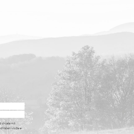
d chcete mít
dhlášení vložte e-